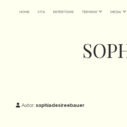
Menü
M
HOME
VITA
REPERTOIRE
TERMINE
MEDIA
öffnen
öf
SOPH
Autor:
sophiadesireebauer