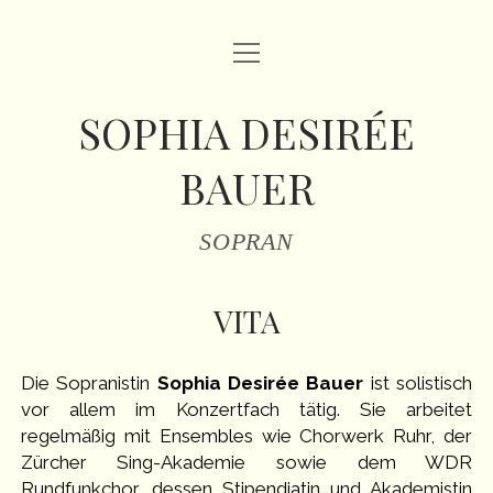
Menü
HOME
öffnen
VITA
SOPHIA DESIRÉE
REPERTOIRE
BAUER
Menü
TERMINE
öffnen
SOPRAN
VERGANGENE TERMINE (AUSWAHL)
Menü
MEDIA
öffnen
MEDIA
PRESSE
VITA
FOTO
KONTAKT
Die Sopranistin
Sophia Desirée Bauer
ist solistisch
IMPRESSUM
vor allem im Konzertfach tätig. Sie arbeitet
regelmäßig mit Ensembles wie Chorwerk Ruhr, der
facebook
instagram
email
Zürcher Sing-Akademie sowie dem WDR
Rundfunkchor, dessen Stipendiatin und Akademistin