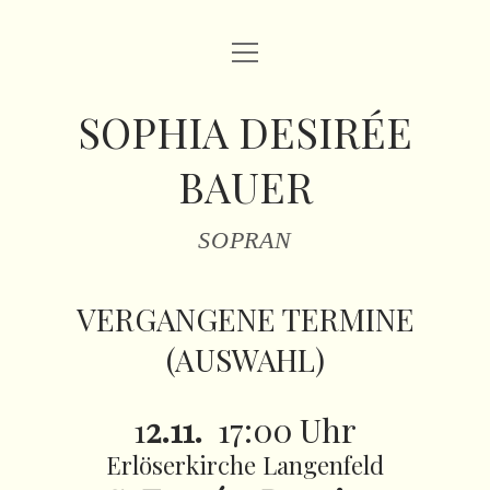
Menü
HOME
öffnen
VITA
SOPHIA DESIRÉE
REPERTOIRE
BAUER
Menü
TERMINE
öffnen
SOPRAN
VERGANGENE TERMINE (AUSWAHL)
Menü
MEDIA
öffnen
MEDIA
PRESSE
VERGANGENE TERMINE
FOTO
KONTAKT
(AUSWAHL)
IMPRESSUM
1
2.11.
17:00 Uhr
facebook
instagram
email
Erlöserkirche Langenfeld