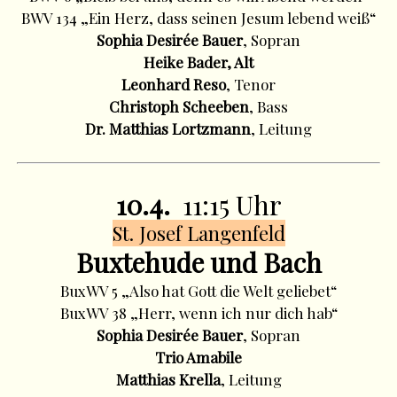
BWV 134 „Ein Herz, dass seinen Jesum lebend weiß“
Sophia Desirée Bauer
, Sopran
Heike Bader, Alt
Leonhard Reso
, Tenor
Christoph Scheeben
, Bass
Dr. Matthias Lortzmann
, Leitung
10.4.
11:15 Uhr
St. Josef Langenfeld
Buxtehude und Bach
BuxWV 5 „Also hat Gott die Welt geliebet“
BuxWV 38 „Herr, wenn ich nur dich hab“
Sophia Desirée Bauer
, Sopran
Trio Amabile
Matthias Krella
, Leitung