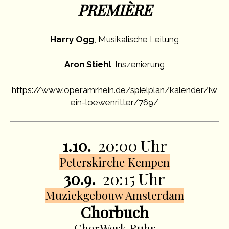
PREMIÈRE
Harry Ogg
, Musikalische Leitung
Aron Stiehl
, Inszenierung
https://www.operamrhein.de/spielplan/kalender/iw
ein-loewenritter/769/
1.10.
20:00 Uhr
Peterskirche Kempen
30.9.
20:15 Uhr
Muziekgebouw Amsterdam
Chorbuch
ChorWerk Ruhr