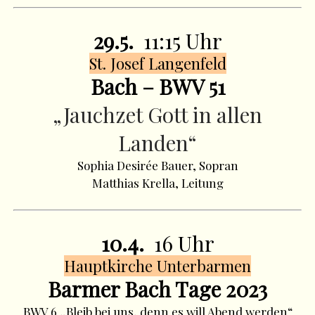
29.5.
11:15 Uhr
St. Josef Langenfeld
Bach – BWV 51
„Jauchzet Gott in allen
Landen“
Sophia Desirée Bauer, Sopran
Matthias Krella, Leitung
10.4.
16 Uhr
Hauptkirche Unterbarmen
Barmer Bach Tage 2023
BWV 6 „Bleib bei uns, denn es will Abend werden“