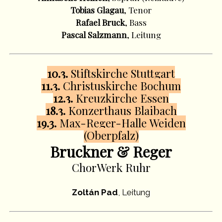
Tobias Glagau
, Tenor
Rafael Bruck
, Bass
Pascal Salzmann
, Leitung
10.3.
Stiftskirche Stuttgart
11.3.
Christuskirche Bochum
12.3.
Kreuzkirche Essen
18.3.
Konzerthaus Blaibach
19.3.
Max-Reger-Halle Weiden
(Oberpfalz)
Bruckner & Reger
ChorWerk Ruhr
Zoltán Pad
, Leitung