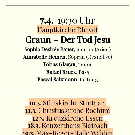
7.4.
19:30 Uhr
Hauptkirche Rheydt
Graun – Der Tod Jesu
Sophia Desirée Bauer,
Sopran (Arien)
Annabelle Heinen
, Sopran (Rezitative)
Tobias Glagau
, Tenor
Rafael Bruck
, Bass
Pascal Salzmann
, Leitung
10.3.
Stiftskirche Stuttgart
11.3.
Christuskirche Bochum
12.3.
Kreuzkirche Essen
18.3.
Konzerthaus Blaibach
19.3.
Max-Reger-Halle Weiden