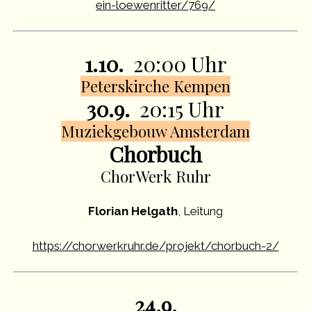
ein-loewenritter/769/
1.10.
20:00 Uhr
Peterskirche Kempen
30.9.
20:15 Uhr
Muziekgebouw Amsterdam
Chorbuch
ChorWerk Ruhr
Florian Helgath
, Leitung
https://chorwerkruhr.de/projekt/chorbuch-2/
24.9.